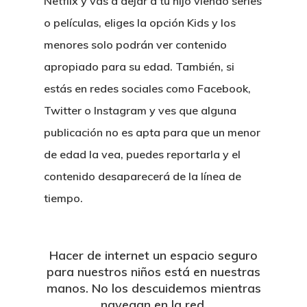
Netflix y vas a dejar a tu hijo viendo series
o películas, eliges la opción Kids y los
menores solo podrán ver contenido
apropiado para su edad. También, si
estás en redes sociales como Facebook,
Twitter o Instagram y ves que alguna
publicación no es apta para que un menor
de edad la vea, puedes reportarla y el
Inicio
contenido desaparecerá de la línea de
Atención Al
tiempo.
Cliente
Hacer de internet un espacio seguro
Nosotros
Control Parental
para nuestros niños está en nuestras
manos. No los descuidemos mientras
Normativa
Test Velocida
navegan en la red.